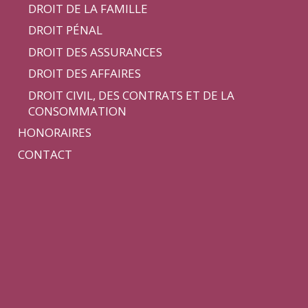
DROIT DE LA FAMILLE
DROIT PÉNAL
DROIT DES ASSURANCES
DROIT DES AFFAIRES
DROIT CIVIL, DES CONTRATS ET DE LA
CONSOMMATION
HONORAIRES
Téléphonez-nous
CONTACT
Le standard vous accueille du lundi au
vendredi
de 9h à 12h et 13h à 18h au
03 28
25 98 65