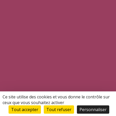
03 28 25 98 65
4 Rue de Furnes 59140 Dunkerque
Ce site utilise des cookies et vous donne le contrôle sur
Mentions légales
|
Politique de confidentialité
ceux que vous souhaitez activer
Tout accepter
Tout refuser
Personnaliser
Notre site utilise la protection de formulaire Recaptcha de Google.
Pour en savoir plus :
Confidentialité
–
Conditions d’utilisation